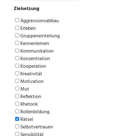
Zielsetzung
Aggressionsabbau
Erleben
Gruppeneinteilung
Kennenlernen
Kommunikation
Konzentration
Kooperation
Kreativität
Motivation
Mut
Reflektion
Rhetorik
Rollenbildung
Rätsel
Selbstvertrauen
Sensibilität