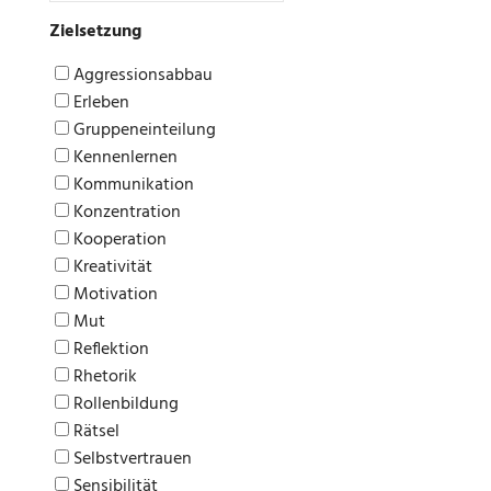
Zielsetzung
Aggressionsabbau
Erleben
Gruppeneinteilung
Kennenlernen
Kommunikation
Konzentration
Kooperation
Kreativität
Motivation
Mut
Reflektion
Rhetorik
Rollenbildung
Rätsel
Selbstvertrauen
Sensibilität