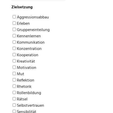
Zielsetzung
Aggressionsabbau
Erleben
Gruppeneinteilung
Kennenlernen
Kommunikation
Konzentration
Kooperation
Kreativität
Motivation
Mut
Reflektion
Rhetorik
Rollenbildung
Rätsel
Selbstvertrauen
Sensibilität