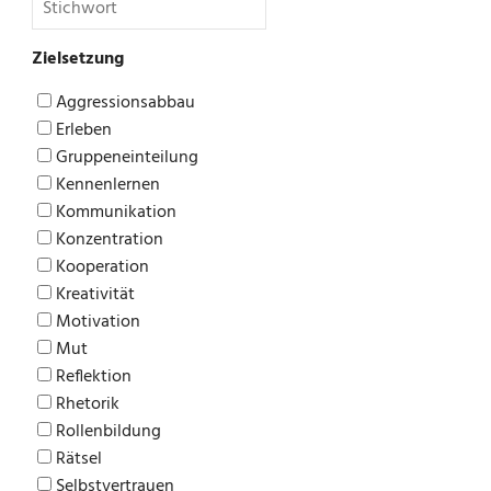
Zielsetzung
Aggressionsabbau
Erleben
Gruppeneinteilung
Kennenlernen
Kommunikation
Konzentration
Kooperation
Kreativität
Motivation
Mut
Reflektion
Rhetorik
Rollenbildung
Rätsel
Selbstvertrauen