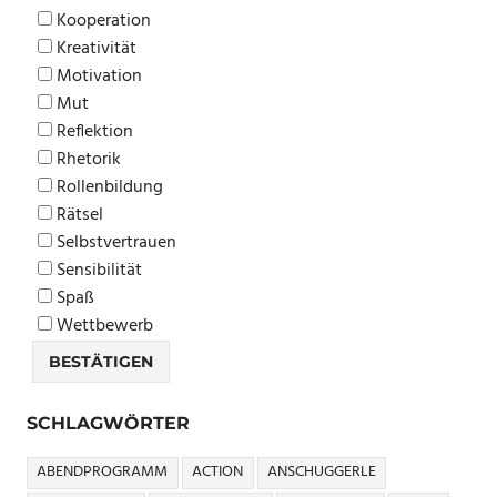
Kooperation
Kreativität
Motivation
Mut
Reflektion
Rhetorik
Rollenbildung
Rätsel
Selbstvertrauen
Sensibilität
Spaß
Wettbewerb
SCHLAGWÖRTER
ABENDPROGRAMM
ACTION
ANSCHUGGERLE