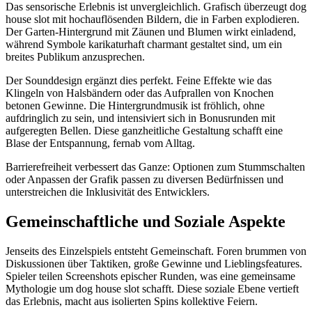
Das sensorische Erlebnis ist unvergleichlich. Grafisch überzeugt dog
house slot mit hochauflösenden Bildern, die in Farben explodieren.
Der Garten-Hintergrund mit Zäunen und Blumen wirkt einladend,
während Symbole karikaturhaft charmant gestaltet sind, um ein
breites Publikum anzusprechen.
Der Sounddesign ergänzt dies perfekt. Feine Effekte wie das
Klingeln von Halsbändern oder das Aufprallen von Knochen
betonen Gewinne. Die Hintergrundmusik ist fröhlich, ohne
aufdringlich zu sein, und intensiviert sich in Bonusrunden mit
aufgeregten Bellen. Diese ganzheitliche Gestaltung schafft eine
Blase der Entspannung, fernab vom Alltag.
Barrierefreiheit verbessert das Ganze: Optionen zum Stummschalten
oder Anpassen der Grafik passen zu diversen Bedürfnissen und
unterstreichen die Inklusivität des Entwicklers.
Gemeinschaftliche und Soziale Aspekte
Jenseits des Einzelspiels entsteht Gemeinschaft. Foren brummen von
Diskussionen über Taktiken, große Gewinne und Lieblingsfeatures.
Spieler teilen Screenshots epischer Runden, was eine gemeinsame
Mythologie um dog house slot schafft. Diese soziale Ebene vertieft
das Erlebnis, macht aus isolierten Spins kollektive Feiern.