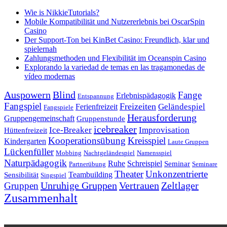
Wie is NikkieTutorials?
Mobile Kompatibilität und Nutzererlebnis bei OscarSpin
Casino
Der Support-Ton bei KinBet Casino: Freundlich, klar und
spielernah
Zahlungsmethoden und Flexibilität im Oceanspin Casino
Explorando la variedad de temas en las tragamonedas de
vídeo modernas
Auspowern
Blind
Fange
Erlebnispädagogik
Entspannung
Fangspiel
Freizeiten
Geländespiel
Ferienfreizeit
Fangspiele
Herausforderung
Gruppengemeinschaft
Gruppenstunde
icebreaker
Ice-Breaker
Improvisation
Hüttenfreizeit
Kooperationsübung
Kreisspiel
Kindergarten
Laute Gruppen
Lückenfüller
Mobbing
Nachtgeländespiel
Namensspiel
Naturpädagogik
Ruhe
Schreispiel
Seminar
Partnerübung
Seminare
Theater
Unkonzentrierte
Teambuilding
Sensibilität
Singspiel
Unruhige Gruppen
Vertrauen
Zeltlager
Gruppen
Zusammenhalt