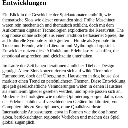
Entwicklungen
Ein Blick in die Geschichte der Spielautomaten enthüllt, wie
thematische Slots wie dieser entstanden sind. Frühe Maschinen
waren rein mechanisch und thematisch schlicht, doch mit dem
Aufkommen digitaler Technologien explodierte die Kreativität. The
dog house online schöpft aus einer Tradition tierbasierter Spiele, die
auf kulturelle Symbole zurückgreifen – Hunde als Symbole für
Treue und Freude, wie in Literatur und Mythologie dargestellt.
Entwickler nutzen diese Affinität, um Erlebnisse zu schaffen, die
emotional ansprechen und gleichzeitig unterhalten.
Im Laufe der Zeit haben Iterationen ähnlicher Titel das Design
geprägt. Ältere Slots konzentrierten sich auf wilde Tiere oder
Farmmotive, doch der Übergang zu Haustieren in dog house slot
markiert einen Trend zu persönlicheren Themen. Diese Entwicklung
spiegelt gesellschaftliche Veränderungen wider, in denen Haustiere
als Familienmitglieder gesehen werden, und Spiele passen sich an.
Moderne Technologien wie mobile Optimierung sorgen dafür, dass
das Erlebnis nahtlos auf verschiedenen Geräten funktioniert, von
Computern bis zu Smartphones, ohne Qualitätsverluste.
Internationale Anpassungen, etwa in Formen wie the dog house
gioca, berücksichtigen regionale Vorlieben und machen das Spiel
global zugänglich.