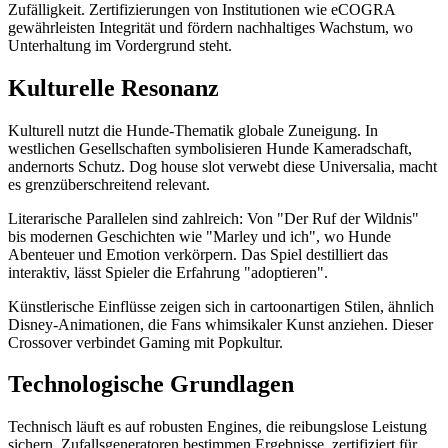
Zufälligkeit. Zertifizierungen von Institutionen wie eCOGRA
gewährleisten Integrität und fördern nachhaltiges Wachstum, wo
Unterhaltung im Vordergrund steht.
Kulturelle Resonanz
Kulturell nutzt die Hunde-Thematik globale Zuneigung. In
westlichen Gesellschaften symbolisieren Hunde Kameradschaft,
andernorts Schutz. Dog house slot verwebt diese Universalia, macht
es grenzüberschreitend relevant.
Literarische Parallelen sind zahlreich: Von "Der Ruf der Wildnis"
bis modernen Geschichten wie "Marley und ich", wo Hunde
Abenteuer und Emotion verkörpern. Das Spiel destilliert das
interaktiv, lässt Spieler die Erfahrung "adoptieren".
Künstlerische Einflüsse zeigen sich in cartoonartigen Stilen, ähnlich
Disney-Animationen, die Fans whimsikaler Kunst anziehen. Dieser
Crossover verbindet Gaming mit Popkultur.
Technologische Grundlagen
Technisch läuft es auf robusten Engines, die reibungslose Leistung
sichern. Zufallsgeneratoren bestimmen Ergebnisse, zertifiziert für