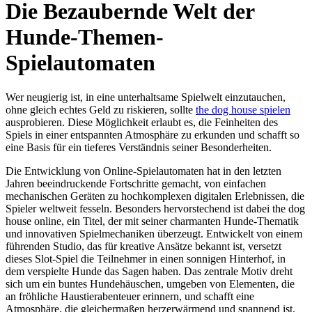
Die Bezaubernde Welt der
Hunde-Themen-
Spielautomaten
Wer neugierig ist, in eine unterhaltsame Spielwelt einzutauchen,
ohne gleich echtes Geld zu riskieren, sollte
the dog house spielen
ausprobieren. Diese Möglichkeit erlaubt es, die Feinheiten des
Spiels in einer entspannten Atmosphäre zu erkunden und schafft so
eine Basis für ein tieferes Verständnis seiner Besonderheiten.
Die Entwicklung von Online-Spielautomaten hat in den letzten
Jahren beeindruckende Fortschritte gemacht, von einfachen
mechanischen Geräten zu hochkomplexen digitalen Erlebnissen, die
Spieler weltweit fesseln. Besonders hervorstechend ist dabei the dog
house online, ein Titel, der mit seiner charmanten Hunde-Thematik
und innovativen Spielmechaniken überzeugt. Entwickelt von einem
führenden Studio, das für kreative Ansätze bekannt ist, versetzt
dieses Slot-Spiel die Teilnehmer in einen sonnigen Hinterhof, in
dem verspielte Hunde das Sagen haben. Das zentrale Motiv dreht
sich um ein buntes Hundehäuschen, umgeben von Elementen, die
an fröhliche Haustierabenteuer erinnern, und schafft eine
Atmosphäre, die gleichermaßen herzerwärmend und spannend ist.