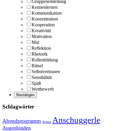
Gruppeneinteilung
Kennenlernen
Kommunikation
Konzentration
Kooperation
Kreativität
Motivation
Mut
Reflektion
Rhetorik
Rollenbildung
Rätsel
Selbstvertrauen
Sensibilität
Spaß
Wettbewerb
Schlagwörter
Anschuggerle
Abendprogramm
Action
Augenbinden