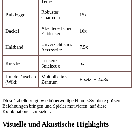
Terrier
Robuster
Bulldogge
15x
Charmeur
Abenteuerlicher
Dackel
10x
Entdecker
Unverzichtbares
Halsband
7,5x
Accessoire
Leckeres
Knochen
5x
Spielzeug
Hundehäuschen
Multiplikator-
Ersetzt + 2x/3x
(Wild)
Zentrum
Diese Tabelle zeigt, wie höherwertige Hunde-Symbole größere
Belohnungen bringen und Spieler motivieren, auf diese
Kombinationen zu zielen.
Visuelle und Akustische Highlights