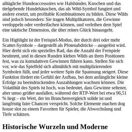
alltägliche Hundeaccessoires wie Halsbänder, Knochen und das
titelgebende Hundehäuschen, das als Wild-Symbol fungiert und
andere ersetzt, um profitable Kombinationen zu bilden. Diese Wilds
sind jedoch besonders: Sie tragen Multiplikatoren, die Gewinne
verdoppeln oder verdreifachen können, und verleihen dem Spiel
eine taktische Dimension, die über reines Glück hinausgeht.
Ein Highlight ist der Freispiel-Modus, der durch drei oder mehr
Scatter-Symbole – dargestellt als Pfotenabdrücke – ausgelöst wird.
Hier dreht sich ein spezielles Rad, das die Anzahl der Freispiele
bestimmt, und in diesen Runden kleben Wilds an ihren Positionen
fest, was zu kumulativen Gewinnen führen kann. Stellen Sie sich
vor, wie das Spielfeld sich allmählich mit multiplizierenden
Symbolen füllt, und jeder weitere Spin die Spannung steigert. Diese
Funktion fördert ein Gefühl der Aufbau, bei dem anfängliche kleine
Erfolge zu beeindruckenden Auszahlungen wachsen können. Die
Volatilität des Spiels ist hoch, was bedeutet, dass Gewinne seltener,
aber umso größer ausfallen, während der RTP-Wert bei etwa 96,51
% liegt – ein Wert, der im Branchenvergleich solide ist und
langfristig faire Chancen verspricht. Solche Elemente machen dog
house slot zu einem Favoriten für Spieler, die Abwechslung und
Tiefe schätzen.
Historische Wurzeln und Moderne