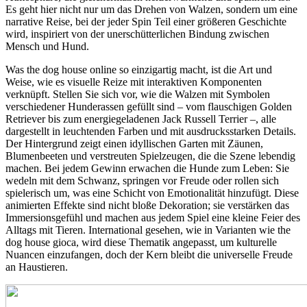
Es geht hier nicht nur um das Drehen von Walzen, sondern um eine
narrative Reise, bei der jeder Spin Teil einer größeren Geschichte
wird, inspiriert von der unerschütterlichen Bindung zwischen
Mensch und Hund.
Was the dog house online so einzigartig macht, ist die Art und
Weise, wie es visuelle Reize mit interaktiven Komponenten
verknüpft. Stellen Sie sich vor, wie die Walzen mit Symbolen
verschiedener Hunderassen gefüllt sind – vom flauschigen Golden
Retriever bis zum energiegeladenen Jack Russell Terrier –, alle
dargestellt in leuchtenden Farben und mit ausdrucksstarken Details.
Der Hintergrund zeigt einen idyllischen Garten mit Zäunen,
Blumenbeeten und verstreuten Spielzeugen, die die Szene lebendig
machen. Bei jedem Gewinn erwachen die Hunde zum Leben: Sie
wedeln mit dem Schwanz, springen vor Freude oder rollen sich
spielerisch um, was eine Schicht von Emotionalität hinzufügt. Diese
animierten Effekte sind nicht bloße Dekoration; sie verstärken das
Immersionsgefühl und machen aus jedem Spiel eine kleine Feier des
Alltags mit Tieren. International gesehen, wie in Varianten wie the
dog house gioca, wird diese Thematik angepasst, um kulturelle
Nuancen einzufangen, doch der Kern bleibt die universelle Freude
an Haustieren.