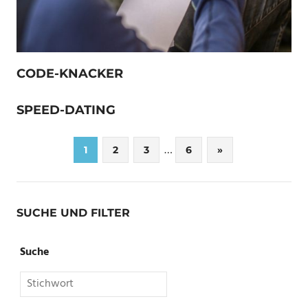
CODE-KNACKER
SPEED-DATING
Seitennummerierung
…
Nächste
1
2
3
6
»
Beiträge
der
Beiträge
SUCHE UND FILTER
Suche