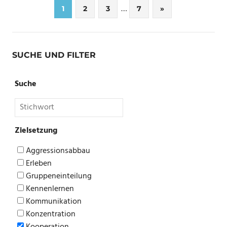
Seitennummerierung
…
Nächste
1
2
3
7
»
Beiträge
der
Beiträge
SUCHE UND FILTER
Suche
Zielsetzung
Aggressionsabbau
Erleben
Gruppeneinteilung
Kennenlernen
Kommunikation
Konzentration
Kooperation