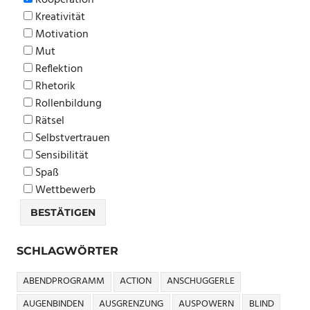
Kreativität
Motivation
Mut
Reflektion
Rhetorik
Rollenbildung
Rätsel
Selbstvertrauen
Sensibilität
Spaß
Wettbewerb
SCHLAGWÖRTER
ABENDPROGRAMM
ACTION
ANSCHUGGERLE
AUGENBINDEN
AUSGRENZUNG
AUSPOWERN
BLIND