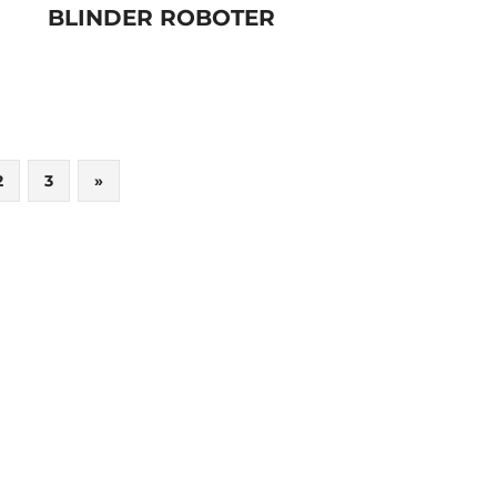
BLINDER ROBOTER
Nächste
2
3
»
Beiträge