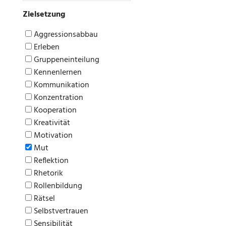
Zielsetzung
Aggressionsabbau
Erleben
Gruppeneinteilung
Kennenlernen
Kommunikation
Konzentration
Kooperation
Kreativität
Motivation
Mut
Reflektion
Rhetorik
Rollenbildung
Rätsel
Selbstvertrauen
Sensibilität