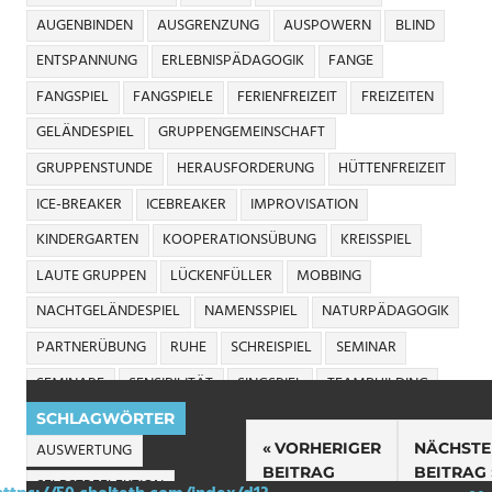
AUGENBINDEN
AUSGRENZUNG
AUSPOWERN
BLIND
ENTSPANNUNG
ERLEBNISPÄDAGOGIK
FANGE
FANGSPIEL
FANGSPIELE
FERIENFREIZEIT
FREIZEITEN
GELÄNDESPIEL
GRUPPENGEMEINSCHAFT
GRUPPENSTUNDE
HERAUSFORDERUNG
HÜTTENFREIZEIT
ICE-BREAKER
ICEBREAKER
IMPROVISATION
KINDERGARTEN
KOOPERATIONSÜBUNG
KREISSPIEL
LAUTE GRUPPEN
LÜCKENFÜLLER
MOBBING
NACHTGELÄNDESPIEL
NAMENSSPIEL
NATURPÄDAGOGIK
PARTNERÜBUNG
RUHE
SCHREISPIEL
SEMINAR
SEMINARE
SENSIBILITÄT
SINGSPIEL
TEAMBUILDING
THEATER
UNKONZENTRIERTE GRUPPEN
SCHLAGWÖRTER
Beitragsnavigatio
AUSWERTUNG
VORHERIGER
NÄCHSTE
UNRUHIGE GRUPPEN
VERTRAUEN
ZELTLAGER
BEITRAG
BEITRAG
SELBSTREFLEKTION
ZUSAMMENHALT