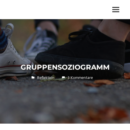
Zum
Inhalt
Spiele,
Menu
ANSCHUGGERLE.COM
springen
Methoden
und
Übungen
für
Gruppen
GRUPPENSOZIOGRAMM
10. Dezember 2017
Paul Beck
Reflektion
3 Kommentare