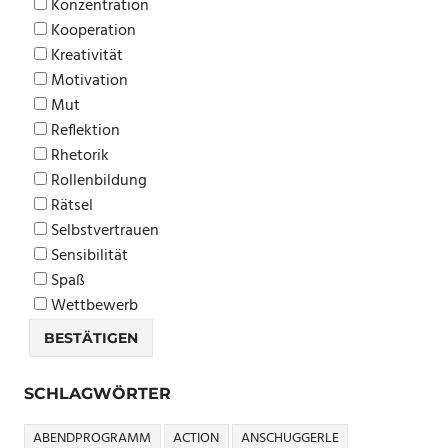
Konzentration
Kooperation
Kreativität
Motivation
Mut
Reflektion
Rhetorik
Rollenbildung
Rätsel
Selbstvertrauen
Sensibilität
Spaß
Wettbewerb
SCHLAGWÖRTER
ABENDPROGRAMM
ACTION
ANSCHUGGERLE