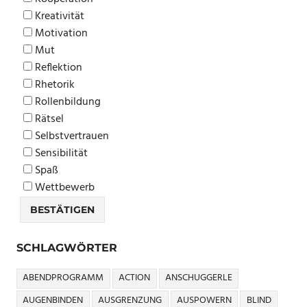
Kreativität
Motivation
Mut
Reflektion
Rhetorik
Rollenbildung
Rätsel
Selbstvertrauen
Sensibilität
Spaß
Wettbewerb
SCHLAGWÖRTER
ABENDPROGRAMM
ACTION
ANSCHUGGERLE
AUGENBINDEN
AUSGRENZUNG
AUSPOWERN
BLIND