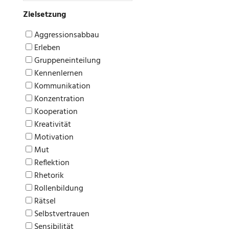
Zielsetzung
Aggressionsabbau
Erleben
Gruppeneinteilung
Kennenlernen
Kommunikation
Konzentration
Kooperation
Kreativität
Motivation
Mut
Reflektion
Rhetorik
Rollenbildung
Rätsel
Selbstvertrauen
Sensibilität