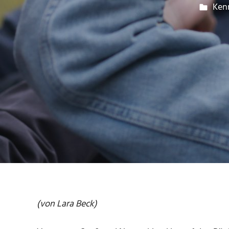
20.
Lar
Ken
(von Lara Beck)