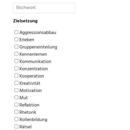
Zielsetzung
Aggressionsabbau
Erleben
Gruppeneinteilung
Kennenlernen
Kommunikation
Konzentration
Kooperation
Kreativität
Motivation
Mut
Reflektion
Rhetorik
Rollenbildung
Rätsel