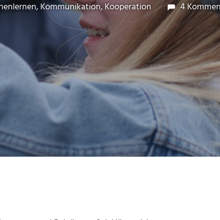
 November 2017
a Beck
nenlernen
,
Kommunikation
,
Kooperation
4 Kommen