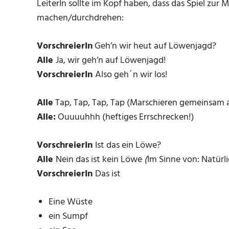
LeiterIn sollte im Kopf haben, dass das Spiel z
machen/durchdrehen:
VorschreierIn
Geh’n wir heut auf Löwenjagd?
Alle
Ja, wir geh’n auf Löwenjagd!
VorschreierIn
Also geh´n wir los!
Alle
Tap, Tap, Tap, Tap (Marschieren gemeinsam au
Alle:
Ouuuuhhh (heftiges Errschrecken!)
VorschreierIn
Ist das ein Löwe?
Alle
Nein das ist kein Löwe
(
Im Sinne von: Natürli
VorschreierIn
Das ist
Eine Wüste
ein Sumpf