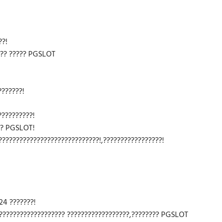
??!
???? ????? PGSLOT
???????!
??????????!
??? PGSLOT!
?????????????????????????????!,?????????????????!
24 ???????!
???????????????????? ??????????????????,???????? PGSLOT