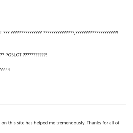
T ??? ??????????????? ???????????????,????????????????????!
??? PGSLOT ???????????!
?????!
e on this site has helped me tremendously. Thanks for all of