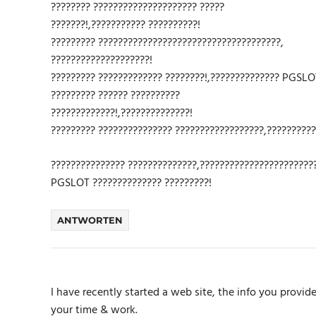
???????? ????????????????????? ?????
???????!,??????????? ??????????!
????????? ?????????????????????????????????????,
????????????????????!
????????? ????????????? ????????!,?????????????? PGSLO
????????? ?????? ??????????
?????????????!,??????????????!
????????? ??????????????? ??????????????????,?????????
??????????????? ??????????????,???????????????????????
PGSLOT ?????????????? ?????????!
ANTWORTEN
I have recently started a web site, the info you provid
your time & work.