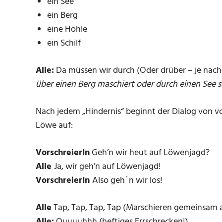
ein See
ein Berg
eine Höhle
ein Schilf
Alle:
Da müssen wir durch (Oder drüber – je nac
über einen Berg maschiert oder durch einen See 
Nach jedem „Hindernis“ beginnt der Dialog von vor
Löwe auf:
VorschreierIn
Geh’n wir heut auf Löwenjagd?
Alle
Ja, wir geh’n auf Löwenjagd!
VorschreierIn
Also geh´n wir los!
Alle
Tap, Tap, Tap, Tap (Marschieren gemeinsam au
Alle:
Ouuuuhhh (heftiges Errschrecken!)