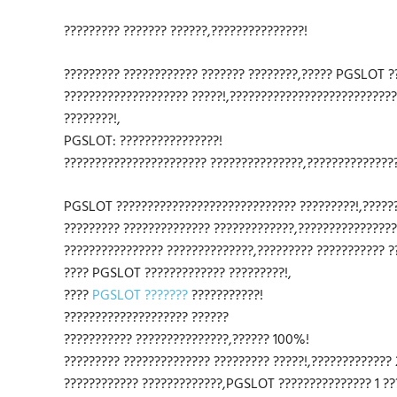
????????? ??????? ??????,???????????????!
????????? ???????????? ??????? ????????,????? PGSLOT ?
???????????????????? ?????!,?????????????????????????
????????!,
PGSLOT: ????????????????!
??????????????????????? ???????????????,??????????????
PGSLOT ????????????????????????????? ?????????!,?????
????????? ?????????????? ?????????????,??????????????
???????????????? ??????????????,????????? ??????????? ?
???? PGSLOT ????????????? ?????????!,
????
PGSLOT ???????
???????????!
???????????????????? ??????
??????????? ???????????????,?????? 100%!
????????? ?????????????? ????????? ?????!,????????????? 
???????????? ?????????????,PGSLOT ??????????????? 1 ?