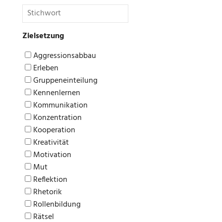
Zielsetzung
Aggressionsabbau
Erleben
Gruppeneinteilung
Kennenlernen
Kommunikation
Konzentration
Kooperation
Kreativität
Motivation
Mut
Reflektion
Rhetorik
Rollenbildung
Rätsel