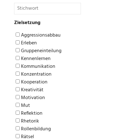
Zielsetzung
Aggressionsabbau
Erleben
Gruppeneinteilung
Kennenlernen
Kommunikation
Konzentration
Kooperation
Kreativität
Motivation
Mut
Reflektion
Rhetorik
Rollenbildung
Rätsel