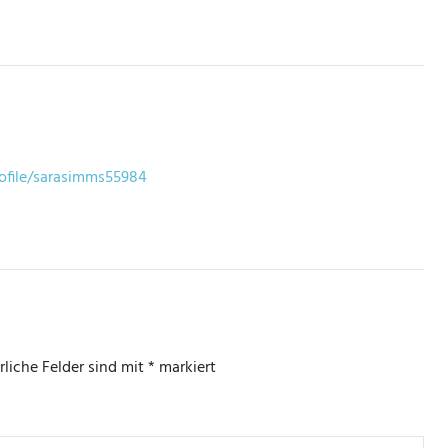
rofile/sarasimms55984
rliche Felder sind mit
*
markiert